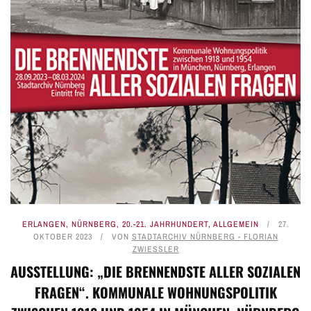
ERLANGEN
,
NÜRNBERG
,
20.-21. JAHRHUNDERT
,
ALLGEMEIN
27.
OKTOBER 2023
VON
STADTARCHIV NÜRNBERG - FLORIAN
ZWIESSLER
AUSSTELLUNG: „DIE BRENNENDSTE ALLER SOZIALEN
FRAGEN“. KOMMUNALE WOHNUNGSPOLITIK