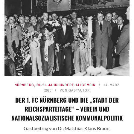
NÜRNBERG
,
20.-21. JAHRHUNDERT
,
ALLGEMEIN
14. MÄRZ
2025
VON
GASTAUTOR
DER 1. FC NÜRNBERG UND DIE „STADT DER
REICHSPARTEITAGE“ – VEREIN UND
NATIONALSOZIALISTISCHE KOMMUNALPOLITIK
Gastbeitrag von Dr. Matthias Klaus Braun,