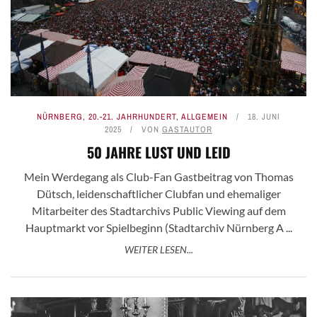
NÜRNBERG
,
20.-21. JAHRHUNDERT
,
ALLGEMEIN
18. JUNI
2025
VON
GASTAUTOR
50 JAHRE LUST UND LEID
Mein Werdegang als Club-Fan Gastbeitrag von Thomas
Dütsch, leidenschaftlicher Clubfan und ehemaliger
Mitarbeiter des Stadtarchivs Public Viewing auf dem
Hauptmarkt vor Spielbeginn (Stadtarchiv Nürnberg A ...
WEITER LESEN...