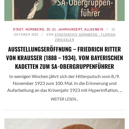
STADT
,
NÜRNBERG
,
20.-21. JAHRHUNDERT
,
ALLGEMEIN
10.
OKTOBER 2023
VON
STADTARCHIV NÜRNBERG - FLORIAN
ZWIESSLER
AUSSTELLUNGSERÖFFNUNG – FRIEDRICH RITTER
VON KRAUSSER (1888 – 1934). VOM BAYERISCHEN K
ADETTEN ZUM SA-OBERGRUPPENFÜHRER
In wenigen Wochen jährt sich der Hitlerputsch vom 8./9.
November 1923 zum 100. Mal. In die Erinnerung und
Aufarbeitung an das Krisenjahr 1923 mit Hyperinflation, ...
WEITER LESEN...