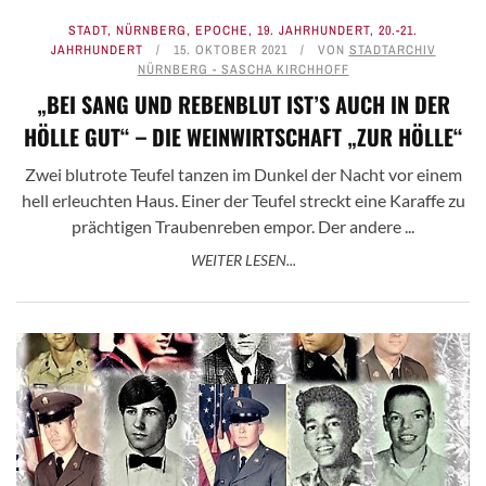
STADT
,
NÜRNBERG
,
EPOCHE
,
19. JAHRHUNDERT
,
20.-21.
JAHRHUNDERT
15. OKTOBER 2021
VON
STADTARCHIV
NÜRNBERG - SASCHA KIRCHHOFF
„BEI SANG UND REBENBLUT IST’S AUCH IN DER
HÖLLE GUT“ – DIE WEINWIRTSCHAFT „ZUR HÖLLE“
Zwei blutrote Teufel tanzen im Dunkel der Nacht vor einem
hell erleuchten Haus. Einer der Teufel streckt eine Karaffe zu
prächtigen Traubenreben empor. Der andere ...
WEITER LESEN...