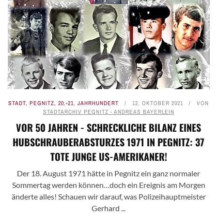
STADT
,
PEGNITZ
,
20.-21. JAHRHUNDERT
12. OKTOBER 2021
VON
STADTARCHIV PEGNITZ - ANDREAS BAYERLEIN
VOR 50 JAHREN - SCHRECKLICHE BILANZ EINES
HUBSCHRAUBERABSTURZES 1971 IN PEGNITZ: 37
TOTE JUNGE US-AMERIKANER!
Der 18. August 1971 hätte in Pegnitz ein ganz normaler
Sommertag werden können…doch ein Ereignis am Morgen
änderte alles! Schauen wir darauf, was Polizeihauptmeister
Gerhard ...