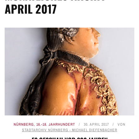
APRIL 2017
NÜRNBERG
,
16.-18. JAHRHUNDERT
30. APRIL 2017
VON
STADTARCHIV NÜRNBERG - MICHAEL DIEFENBACHER