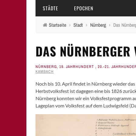
STÄDTE
EPOCHEN
Startseite
›
Stadt
›
Nürnberg
›
Das Nürnberg
AMBERG
MITTELALTER
DAS NÜRNBERGER V
BAMBERG
16.-18. JAHRHUNDERT
ERLANGEN
19. JAHRHUNDERT
NÜRNBERG
,
19. JAHRHUNDERT
,
20.-21. JAHRHUNDE
KAMBACH
FÜRTH
20.-21. JAHRHUNDERT
Noch bis 10. April findet in Nürnberg wieder das 
LAUF A.D. PEGNITZ
Herbstvolksfest ist dagegen eine bis 1826 zurüc
Nürnberg konnten wir ein Volksfestprogramm aus
NEUMARKT I.D.OPF.
Lageplan vom Volksfest auf dem Ludwigsfeld (D
NÜRNBERG
PEGNITZ