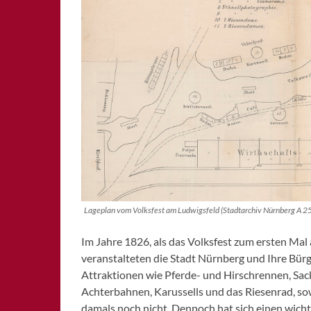
SCHWABACH
WEISSENBURG
ZIRNDORF
Lageplan vom Volksfest am Ludwigsfeld (Stadtarchiv Nürnberg A 25
Im Jahre 1826, als das Volksfest zum ersten Mal
veranstalteten die Stadt Nürnberg und Ihre Bür
Attraktionen wie Pferde- und Hirschrennen, Sac
Achterbahnen, Karussells und das Riesenrad, sow
damals noch nicht. Dennoch hat sich einen wichtig