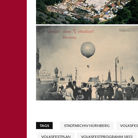
TAGS
STADTARCHIV NÜRNBERG
VOLKSFES
VOLKSFESTPLAN
VOLKSFESTPROGRAMM 1853