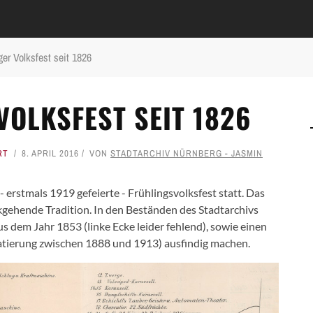
er Volksfest seit 1826
OLKSFEST SEIT 1826
RT
8. APRIL 2016
VON
STADTARCHIV NÜRNBERG - JASMIN
- erstmals 1919 gefeierte - Frühlingsvolksfest statt. Das
kgehende Tradition. In den Beständen des Stadtarchivs
 dem Jahr 1853 (linke Ecke leider fehlend), sowie einen
atierung zwischen 1888 und 1913) ausfindig machen.