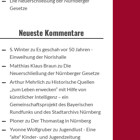
Die Neuerschließung der Nürnberger
Gesetze
Neueste Kommentare
S. Winter
zu
Es geschah vor 50 Jahren -
Einweihung der Norishalle
Matthias Klaus Braun
zu
Die
Neuerschließung der Nürnberger Gesetze
Arthur Mehrlich
zu
Historische Quellen
„zum Leben erwecken“ mit Hilfe von
künstlicher Intelligenz – ein
Gemeinschaftsprojekt des Bayerischen
Rundfunks und des Stadtarchivs Nürnberg
Ploner
zu
Der Thomastag in Nürnberg
Yvonne Wolfgruber
zu
Jugendlust - Eine
"alte" Kinder- und Jugendzeitung