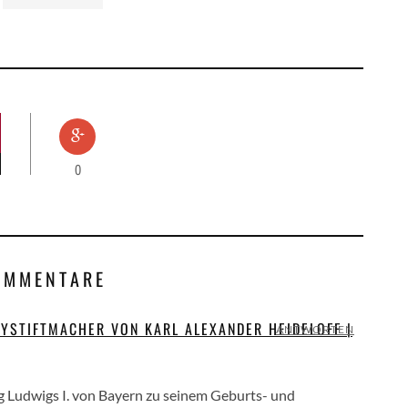
0
OMMENTARE
YSTIFTMACHER VON KARL ALEXANDER HEIDELOFF |
ANTWORTEN
 Ludwigs I. von Bayern zu seinem Geburts- und