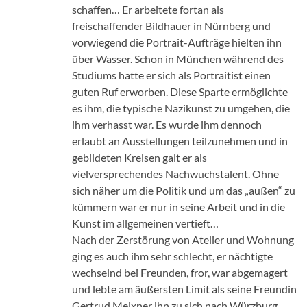
schaffen… Er arbeitete fortan als
freischaffender Bildhauer in Nürnberg und
vorwiegend die Portrait-Aufträge hielten ihn
über Wasser. Schon in München während des
Studiums hatte er sich als Portraitist einen
guten Ruf erworben. Diese Sparte ermöglichte
es ihm, die typische Nazikunst zu umgehen, die
ihm verhasst war. Es wurde ihm dennoch
erlaubt an Ausstellungen teilzunehmen und in
gebildeten Kreisen galt er als
vielversprechendes Nachwuchstalent. Ohne
sich näher um die Politik und um das „außen“ zu
kümmern war er nur in seine Arbeit und in die
Kunst im allgemeinen vertieft…
Nach der Zerstörung von Atelier und Wohnung
ging es auch ihm sehr schlecht, er nächtigte
wechselnd bei Freunden, fror, war abgemagert
und lebte am äußersten Limit als seine Freundin
Gertrud Meixner ihn zu sich nach Würzburg