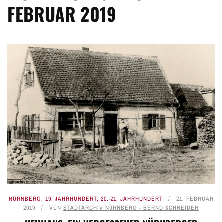
FEBRUAR 2019
NÜRNBERG
,
19. JAHRHUNDERT
,
20.-21. JAHRHUNDERT
21. FEBRUAR
2019
VON
STADTARCHIV NÜRNBERG - BERND SCHNEIDER