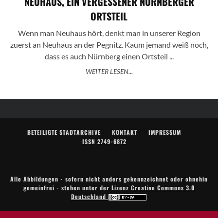
NEUHAUS, EIN VERGESSENER NÜRNBERGER
ORTSTEIL
Wenn man Neuhaus hört, denkt man in unserer Region
zuerst an Neuhaus an der Pegnitz. Kaum jemand weiß noch,
dass es auch Nürnberg einen Ortsteil ...
WEITER LESEN...
BETEILIGTE STADTARCHIVE
KONTAKT
IMPRESSUM
ISSN 2749-6872
Alle Abbildungen - sofern nicht anders gekennzeichnet oder ohnehin
gemeinfrei - stehen unter der Lizenz
Creative Commons 3.0
Deutschland