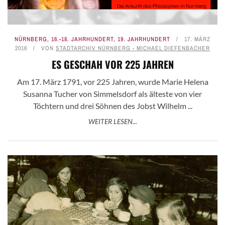
NÜRNBERG
,
16.-18. JAHRHUNDERT
,
19. JAHRHUNDERT
17. MÄRZ
2016
VON
STADTARCHIV NÜRNBERG - MICHAEL DIEFENBACHER
ES GESCHAH VOR 225 JAHREN
Am 17. März 1791, vor 225 Jahren, wurde Marie Helena
Susanna Tucher von Simmelsdorf als älteste von vier
Töchtern und drei Söhnen des Jobst Wilhelm ...
WEITER LESEN...