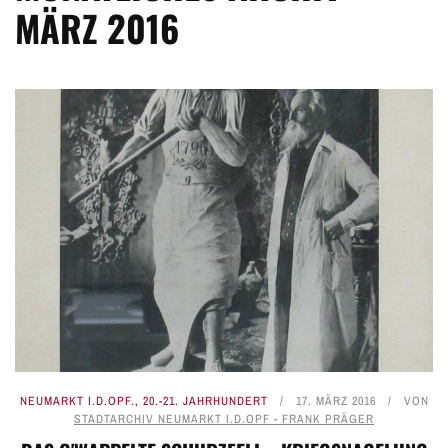
MÄRZ 2016
NEUMARKT I.D.OPF.
,
20.-21. JAHRHUNDERT
17. MÄRZ 2016
VON
STADTARCHIV NEUMARKT I.D.OPF - FRANK PRÄGER