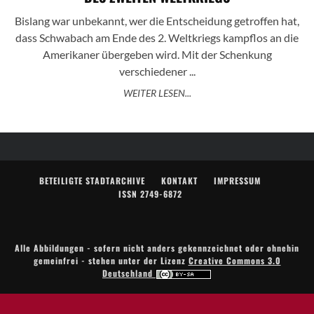
Bislang war unbekannt, wer die Entscheidung getroffen hat,
dass Schwabach am Ende des 2. Weltkriegs kampflos an die
Amerikaner übergeben wird. Mit der Schenkung
verschiedener ...
WEITER LESEN...
BETEILIGTE STADTARCHIVE
KONTAKT
IMPRESSUM
ISSN 2749-6872
Alle Abbildungen - sofern nicht anders gekennzeichnet oder ohnehin
gemeinfrei - stehen unter der Lizenz
Creative Commons 3.0
Deutschland