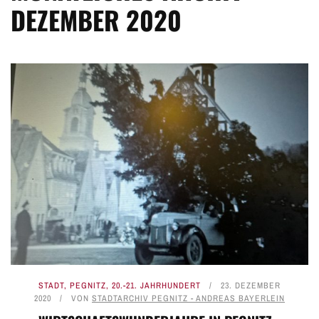
DEZEMBER 2020
STADT
,
PEGNITZ
,
20.-21. JAHRHUNDERT
23. DEZEMBER
2020
VON
STADTARCHIV PEGNITZ - ANDREAS BAYERLEIN