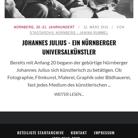
NÜRNBERG
,
20.-21. JAHRHUNDERT
12. MÄRZ 2019
VON
STADTARCHIV NÜRNBERG - JANINA RUMMEL
JOHANNES JULIUS - EIN NÜRNBERGER
UNIVERSALKÜNSTLER
Bereits mit Anfang 20 begann der gebürtige Nürnberger
Johannes Julius sich künstlerisch zu betätigen. Ob
Fotographie, Filmkunst, Malerei, Graphik oder Bildhauerei,
fast jedes Medium des künstlerischen ...
WEITER LESEN...
BETEILIGTE STADTARCHIVE
KONTAKT
IMPRESSUM