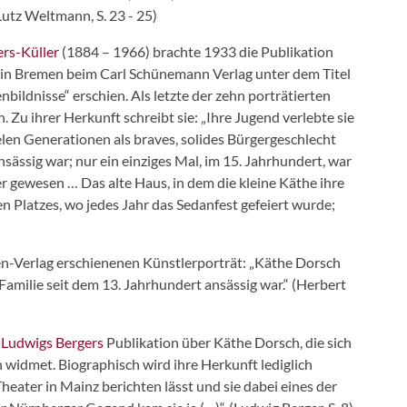
utz Weltmann, S. 23 - 25)
rs-Küller
(1884 – 1966) brachte 1933 die Publikation
 in Bremen beim Carl Schünemann Verlag unter dem Titel
ldnisse“ erschien. Als letzte der zehn porträtierten
 Zu ihrer Herkunft schreibt sie: „Ihre Jugend verlebte sie
elen Generationen als braves, solides Bürgergeschlecht
sässig war; nur ein einziges Mal, im 15. Jahrhundert, war
 gewesen … Das alte Haus, in dem die kleine Käthe ihre
en Platzes, wo jedes Jahr das Sedanfest gefeiert wurde;
en-Verlag erschienenen Künstlerporträt: „Käthe Dorsch
Familie seit dem 13. Jahrhundert ansässig war.“ (Herbert
n
Ludwigs Bergers
Publikation über Käthe Dorsch, die sich
n widmet. Biographisch wird ihre Herkunft lediglich
heater in Mainz berichten lässt und sie dabei eines der