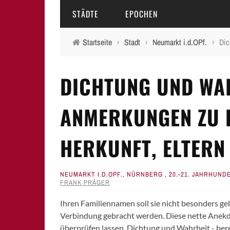
STÄDTE
EPOCHEN
Startseite
›
Stadt
›
Neumarkt i.d.OPf.
›
Dic
AMBERG
MITTELALTER
DICHTUNG UND WA
BAMBERG
16.-18. JAHRHUNDERT
ERLANGEN
19. JAHRHUNDERT
ANMERKUNGEN ZU 
FÜRTH
20.-21. JAHRHUNDERT
HERKUNFT, ELTERN
LAUF A.D. PEGNITZ
NEUMARKT I.D.OPF.
NEUMARKT I.D.OPF.
,
NÜRNBERG
,
20.-21. JAHRHUND
FRANK PRÄGER
NÜRNBERG
Ihren Familiennamen soll sie nicht besonders gel
PEGNITZ
Verbindung gebracht werden. Diese nette Anekdo
überprüfen lassen. Dichtung und Wahrheit - ber