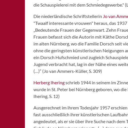
die Schauspielerei mit dem Schmiedegewerbe." (L
Die niederländische Schriftstellerin
Jo van Amme
"Twaalf interessante vrouwen" heraus, das 1937
„Bedeutende Frauen der Gegenwart. Zehn Frauenbi
Frauen befasst sich die Autorin mit Käthe Dorsch.
im alten Nürnberg, wo die Familie Dorsch seit vi
ohne die geringsten künstlerischen Neigungen an
ein Dorsch Hufschmied und zugleich Schauspieler
Jugend verbracht hat, lag in der Nähe eines weit
(…)“ (Jo van Ammers-Küller, S. 309)
Herberg Ihering
schrieb 1944 in seinem im Zinn
wurde in St. Peter bei Nürnberg geboren, wo die 
Ihering, S. 12)
Ausgerechnet im ihrem Todesjahr 1957 erschie
fast ausschließlich ihrer künstlerischen Laufbah
angedeutet, als er sie über ihre Suche nach dem T