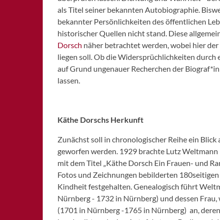
SCHWABACH
als Titel seiner bekannten Autobiographie. Bisw
bekannter Persönlichkeiten des öffentlichen Leb
WEISSENBURG
historischer Quellen nicht stand. Diese allgemei
ZIRNDORF
Dorsch
näher betrachtet werden, wobei hier der
liegen soll. Ob die Widersprüchlichkeiten durc
auf Grund ungenauer Recherchen der Biograf*inn
lassen.
Käthe Dorschs Herkunft
Zunächst soll in chronologischer Reihe ein Blic
geworfen werden. 1929 brachte Lutz Weltmann b
mit dem Titel „Käthe Dorsch Ein Frauen- und Ram
Fotos und Zeichnungen bebilderten 180seitigen
Kindheit festgehalten. Genealogisch führt Welt
Nürnberg - 1732 in Nürnberg) und dessen Frau,
(1701 in Nürnberg -1765 in Nürnberg) an, deren