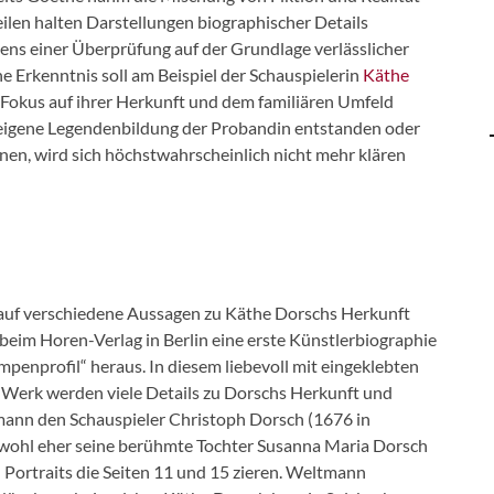
eilen halten Darstellungen biographischer Details
ens einer Überprüfung auf der Grundlage verlässlicher
ne Erkenntnis soll am Beispiel der Schauspielerin
Käthe
 Fokus auf ihrer Herkunft und dem familiären Umfeld
h eigene Legendenbildung der Probandin entstanden oder
en, wird sich höchstwahrscheinlich nicht mehr klären
k auf verschiedene Aussagen zu Käthe Dorschs Herkunft
eim Horen-Verlag in Berlin eine erste Künstlerbiographie
penprofil“ heraus. In diesem liebevoll mit eingeklebten
 Werk werden viele Details zu Dorschs Herkunft und
mann den Schauspieler Christoph Dorsch (1676 in
 wohl eher seine berühmte Tochter Susanna Maria Dorsch
 Portraits die Seiten 11 und 15 zieren. Weltmann