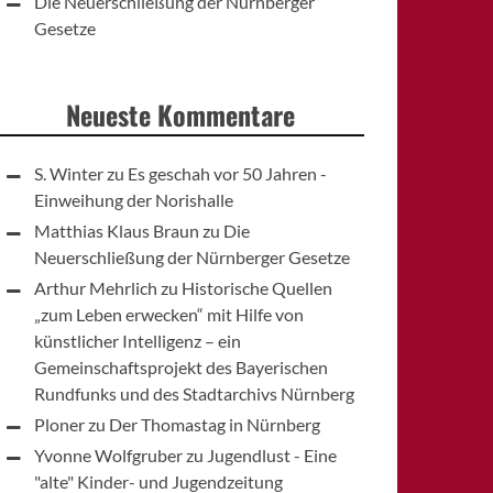
Die Neuerschließung der Nürnberger
Gesetze
Neueste Kommentare
S. Winter
zu
Es geschah vor 50 Jahren -
Einweihung der Norishalle
Matthias Klaus Braun
zu
Die
Neuerschließung der Nürnberger Gesetze
Arthur Mehrlich
zu
Historische Quellen
„zum Leben erwecken“ mit Hilfe von
künstlicher Intelligenz – ein
Gemeinschaftsprojekt des Bayerischen
Rundfunks und des Stadtarchivs Nürnberg
Ploner
zu
Der Thomastag in Nürnberg
Yvonne Wolfgruber
zu
Jugendlust - Eine
"alte" Kinder- und Jugendzeitung