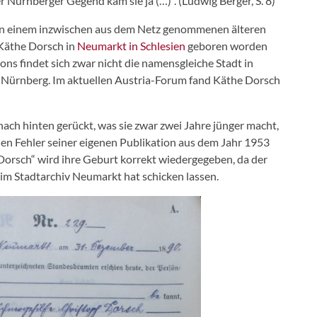
 Nürnberger Gegend kam sie ja (…)“. (Ludwig Berger, S. 8)
in einem inzwischen aus dem Netz genommenen älteren
 Käthe Dorsch in
Neumarkt in Schlesien
geboren worden
ns findet sich zwar nicht die namensgleiche Stadt in
bei Nürnberg. Im aktuellen Austria-Forum fand Käthe Dorsch
ach hinten gerückt, was sie zwar zwei Jahre jünger macht,
inen Fehler seiner eigenen Publikation aus dem Jahr 1953
orsch“ wird ihre Geburt korrekt wiedergegeben, da der
 im Stadtarchiv Neumarkt hat schicken lassen.