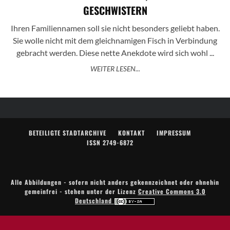
GESCHWISTERN
Ihren Familiennamen soll sie nicht besonders geliebt haben.
Sie wolle nicht mit dem gleichnamigen Fisch in Verbindung
gebracht werden. Diese nette Anekdote wird sich wohl ...
WEITER LESEN...
BETEILIGTE STADTARCHIVE
KONTAKT
IMPRESSUM
ISSN 2749-6872
Alle Abbildungen - sofern nicht anders gekennzeichnet oder ohnehin
gemeinfrei - stehen unter der Lizenz
Creative Commons 3.0
Deutschland