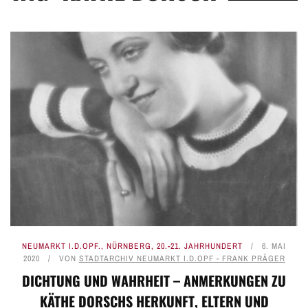
NEUMARKT I.D.OPF.
,
NÜRNBERG
,
20.-21. JAHRHUNDERT
6. MAI
2020
VON
STADTARCHIV NEUMARKT I.D.OPF - FRANK PRÄGER
DICHTUNG UND WAHRHEIT – ANMERKUNGEN ZU
KÄTHE DORSCHS HERKUNFT, ELTERN UND