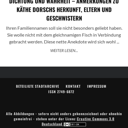
DICHTUNG UND WAHRHEIT – ANMERKUNGEN ZU
KÄTHE DORSCHS HERKUNFT, ELTERN UND
GESCHWISTERN
Ihren Familiennamen soll sie nicht besonders geliebt haben.
Sie wolle nicht mit dem gleichnamigen Fisch in Verbindung
gebracht werden. Diese nette Anekdote wird sich wohl ...
WEITER LESEN...
BETEILIGTE STADTARCHIVE
KONTAKT
IMPRESSUM
ISSN 2749-6872
Alle Abbildungen - sofern nicht anders gekennzeichnet oder ohnehin
gemeinfrei - stehen unter der Lizenz
Creative Commons 3.0
Deutschland