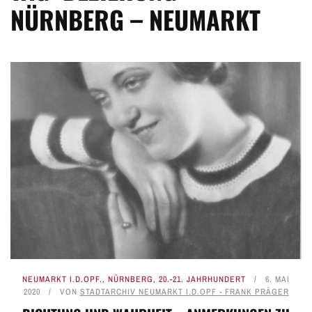
NÜRNBERG – NEUMARKT
NEUMARKT I.D.OPF.
,
NÜRNBERG
,
20.-21. JAHRHUNDERT
6. MAI
2020
VON
STADTARCHIV NEUMARKT I.D.OPF - FRANK PRÄGER