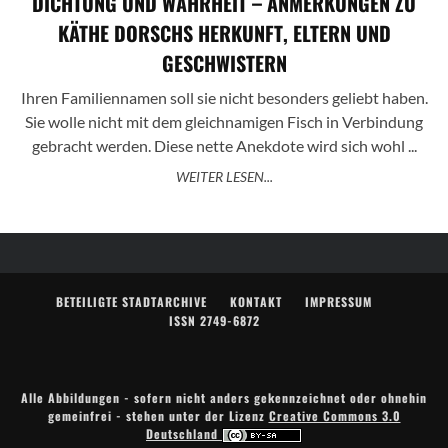
DICHTUNG UND WAHRHEIT – ANMERKUNGEN ZU
KÄTHE DORSCHS HERKUNFT, ELTERN UND
GESCHWISTERN
Ihren Familiennamen soll sie nicht besonders geliebt haben.
Sie wolle nicht mit dem gleichnamigen Fisch in Verbindung
gebracht werden. Diese nette Anekdote wird sich wohl ...
WEITER LESEN...
BETEILIGTE STADTARCHIVE
KONTAKT
IMPRESSUM
ISSN 2749-6872
Alle Abbildungen - sofern nicht anders gekennzeichnet oder ohnehin
gemeinfrei - stehen unter der Lizenz
Creative Commons 3.0
Deutschland