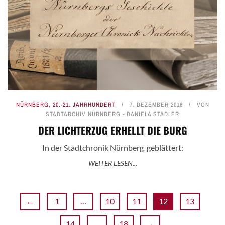
NÜRNBERG
,
20.-21. JAHRHUNDERT
7. DEZEMBER 2016
VON
STADTARCHIV NÜRNBERG - DANIELA STADLER
DER LICHTERZUG ERHELLT DIE BURG
In der Stadtchronik Nürnberg geblättert:
WEITER LESEN...
←
1
…
10
11
12
13
14
…
18
→