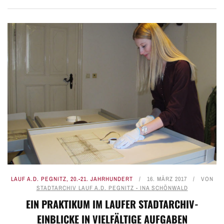
LAUF A.D. PEGNITZ
,
20.-21. JAHRHUNDERT
16. MÄRZ 2017
VON
STADTARCHIV LAUF A.D. PEGNITZ - INA SCHÖNWALD
EIN PRAKTIKUM IM LAUFER STADTARCHIV-
EINBLICKE IN VIELFÄLTIGE AUFGABEN