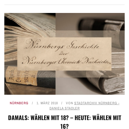
NÜRNBERG
1. MÄRZ 2018
VON
STADTARCHIV NÜRNBERG -
DANIELA STADLER
DAMALS: WÄHLEN MIT 18? – HEUTE: WÄHLEN MIT
16?