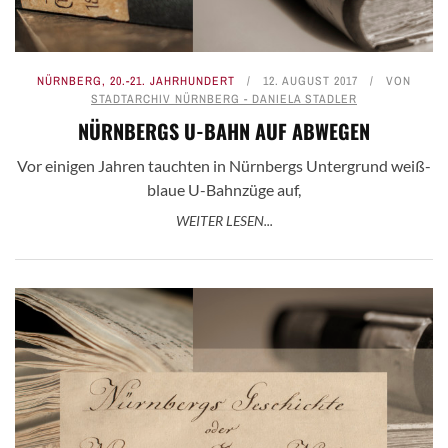
NÜRNBERG
,
20.-21. JAHRHUNDERT
12. AUGUST 2017
VON
STADTARCHIV NÜRNBERG - DANIELA STADLER
NÜRNBERGS U-BAHN AUF ABWEGEN
Vor einigen Jahren tauchten in Nürnbergs Untergrund weiß-
blaue U-Bahnzüge auf,
WEITER LESEN...