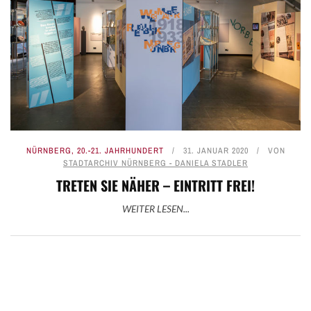
NÜRNBERG
,
20.-21. JAHRHUNDERT
31. JANUAR 2020
VON
STADTARCHIV NÜRNBERG - DANIELA STADLER
TRETEN SIE NÄHER – EINTRITT FREI!
WEITER LESEN...