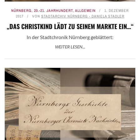
NÜRNBERG
,
20.-21. JAHRHUNDERT
,
ALLGEMEIN
1. DEZEMBER
2017
VON
STADTARCHIV NÜRNBERG - DANIELA STADLER
„DAS CHRISTKIND LÄDT ZU SEINEM MARKTE EIN…“
In der Stadtchronik Nürnberg geblättert:
WEITER LESEN...