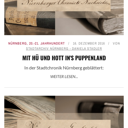
NÜRNBERG
,
20.-21. JAHRHUNDERT
16. DEZEMBER 2016
VON
STADTARCHIV NÜRNBERG - DANIELA STADLER
MIT HÜ UND HOTT IN'S PUPPENLAND
In der Stadtchronik Nürnberg geblättert:
WEITER LESEN...