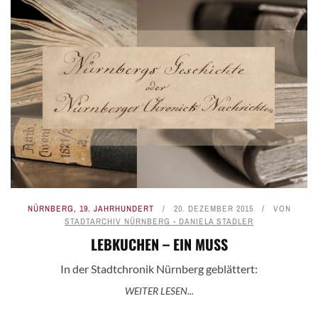
NÜRNBERG
,
19. JAHRHUNDERT
20. DEZEMBER 2015
VON
STADTARCHIV NÜRNBERG - DANIELA STADLER
LEBKUCHEN – EIN MUSS
In der Stadtchronik Nürnberg geblättert:
WEITER LESEN...