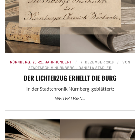
NÜRNBERG
,
20.-21. JAHRHUNDERT
7. DEZEMBER 2016
VON
STADTARCHIV NÜRNBERG - DANIELA STADLER
DER LICHTERZUG ERHELLT DIE BURG
In der Stadtchronik Nürnberg geblättert:
WEITER LESEN...