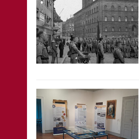
SCHWABACH
WEISSENBURG
ZIRNDORF