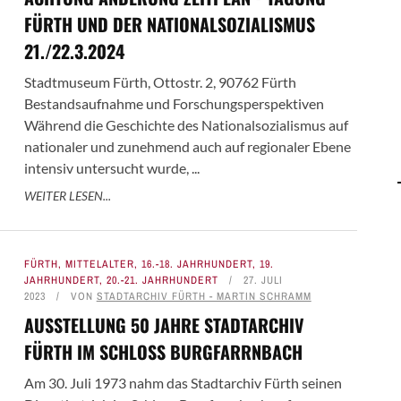
FÜRTH UND DER NATIONALSOZIALISMUS
21./22.3.2024
Stadtmuseum Fürth, Ottostr. 2, 90762 Fürth
Bestandsaufnahme und Forschungsperspektiven
Während die Geschichte des Nationalsozialismus auf
nationaler und zunehmend auch auf regionaler Ebene
intensiv untersucht wurde, ...
WEITER LESEN...
FÜRTH
,
MITTELALTER
,
16.-18. JAHRHUNDERT
,
19.
JAHRHUNDERT
,
20.-21. JAHRHUNDERT
27. JULI
2023
VON
STADTARCHIV FÜRTH - MARTIN SCHRAMM
AUSSTELLUNG 50 JAHRE STADTARCHIV
FÜRTH IM SCHLOSS BURGFARRNBACH
Am 30. Juli 1973 nahm das Stadtarchiv Fürth seinen