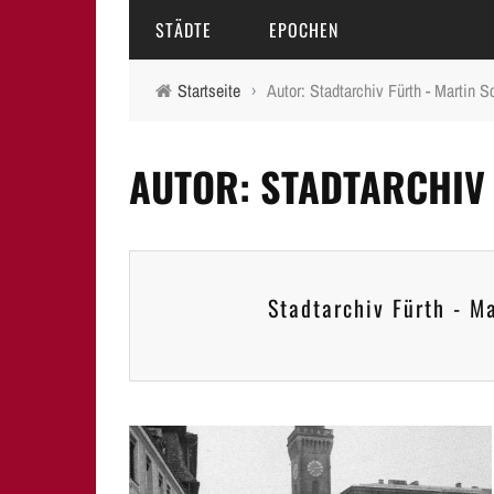
STÄDTE
EPOCHEN
Startseite
›
Autor: Stadtarchiv Fürth - Martin
AMBERG
MITTELALTER
AUTOR: STADTARCHIV
BAMBERG
16.-18. JAHRHUNDERT
ERLANGEN
19. JAHRHUNDERT
FÜRTH
20.-21. JAHRHUNDERT
Stadtarchiv Fürth - 
LAUF A.D. PEGNITZ
NEUMARKT I.D.OPF.
NÜRNBERG
PEGNITZ