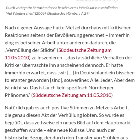
Durch verärgerte Betrachterinnen beschmiertes Infoplakat zur Installation
"Auf Wiedersehen" (2006). (Stadtarchiv Nürnberg A 29)
Nach eigener Aussage hatte Metzel durchaus mit kritischen
Reaktionen seitens der Bevölkerung gerechnet – immerhin
ging es bei seiner Arbeit unter anderem dadurch, die
„Vermüllung der Städte“ (
Süddeutsche Zeitung am
11.05.2010
) zu inszenieren –, das tatsächliche Verhalten der
Kritiker überraschte ihn anscheinend dennoch. Er hatte
immerhin erwartet, dass „wir […] in Deutschland ein bisschen
toleranter geworden [sind], souveräner. Alle. Jeder. Aber dem
ist nicht so. Das ist auch kein spezifisch Nürnberger
Phänomen.“ (
Süddeutsche Zeitung am 11.05.2010
)
Natürlich gab es auch positive Stimmen zu Metzels Arbeit,
die genau diesen Akt der Verhüllung lobten. So wurde es
begrüßt, dass zeitweise ein neues Bild auf dem Hauptmarkt
geschaffen wurde – eine neue Kulisse. Und auch der
historische Bezug, der durch den Transfer von Stühlen aus