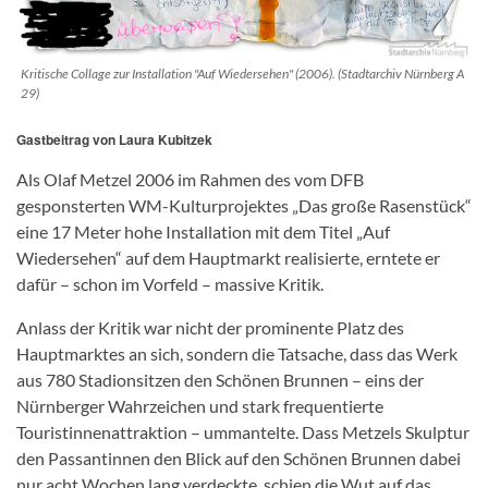
Kritische Collage zur Installation "Auf Wiedersehen" (2006). (Stadtarchiv Nürnberg A
29)
Gastbeitrag von
Laura Kubitzek
Als Olaf Metzel 2006 im Rahmen des vom DFB
gesponsterten WM-Kulturprojektes „Das große Rasenstück“
eine 17 Meter hohe Installation mit dem Titel „Auf
Wiedersehen“ auf dem Hauptmarkt realisierte, erntete er
dafür – schon im Vorfeld – massive Kritik.
Anlass der Kritik war nicht der prominente Platz des
Hauptmarktes an sich, sondern die Tatsache, dass das Werk
aus 780 Stadionsitzen den Schönen Brunnen – eins der
Nürnberger Wahrzeichen und stark frequentierte
Touristinnenattraktion – ummantelte. Dass Metzels Skulptur
den Passantinnen den Blick auf den Schönen Brunnen dabei
nur acht Wochen lang verdeckte, schien die Wut auf das