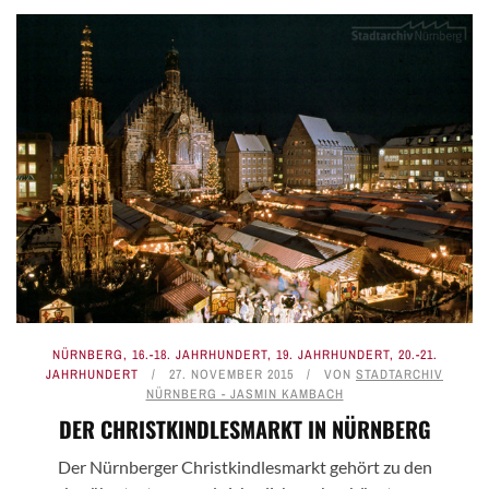
NÜRNBERG
,
16.-18. JAHRHUNDERT
,
19. JAHRHUNDERT
,
20.-21.
JAHRHUNDERT
27. NOVEMBER 2015
VON
STADTARCHIV
NÜRNBERG - JASMIN KAMBACH
DER CHRISTKINDLESMARKT IN NÜRNBERG
Der Nürnberger Christkindlesmarkt gehört zu den