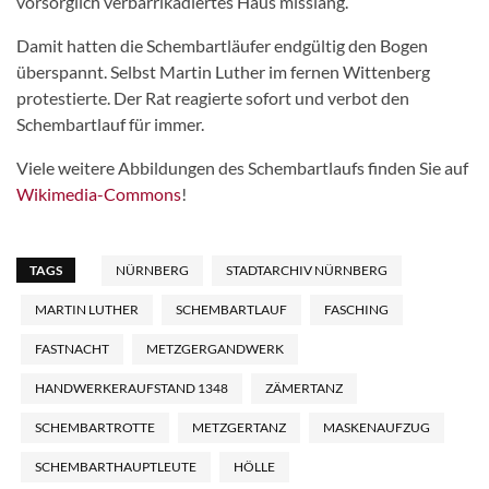
vorsorglich verbarrikadiertes Haus misslang.
Damit hatten die Schembartläufer endgültig den Bogen
überspannt. Selbst Martin Luther im fernen Wittenberg
protestierte. Der Rat reagierte sofort und verbot den
Schembartlauf für immer.
Viele weitere Abbildungen des Schembartlaufs finden Sie auf
Wikimedia-Commons
!
TAGS
NÜRNBERG
STADTARCHIV NÜRNBERG
MARTIN LUTHER
SCHEMBARTLAUF
FASCHING
FASTNACHT
METZGERGANDWERK
HANDWERKERAUFSTAND 1348
ZÄMERTANZ
SCHEMBARTROTTE
METZGERTANZ
MASKENAUFZUG
SCHEMBARTHAUPTLEUTE
HÖLLE