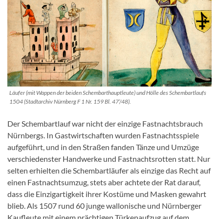
Läufer (mit Wappen der beiden Schembarthauptleute) und Hölle des Schembartlaufs
1504 (Stadtarchiv Nürnberg F 1 Nr. 159 Bl. 47‘/48).
Der Schembartlauf war nicht der einzige Fastnachtsbrauch
Nürnbergs. In Gastwirtschaften wurden Fastnachtsspiele
aufgeführt, und in den Straßen fanden Tänze und Umzüge
verschiedenster Handwerke und Fastnachtsrotten statt. Nur
selten erhielten die Schembartläufer als einzige das Recht auf
einen Fastnachtsumzug, stets aber achtete der Rat darauf,
dass die Einzigartigkeit ihrer Kostüme und Masken gewahrt
blieb. Als 1507 rund 60 junge wallonische und Nürnberger
Kaufleute mit einem prächtigen Türkenaufzug auf dem