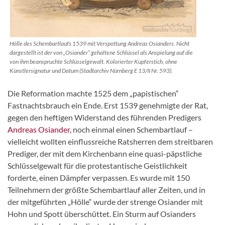
Hölle des Schembartlaufs 1539 mit Verspottung Andreas Osianders. Nicht
dargestellt ist der von „Osiander“ gehaltene Schlüssel als Anspielung auf die
von ihm beanspruchte Schlüsselgewalt. Kolorierter Kupferstich, ohne
Künstlersignatur und Datum (Stadtarchiv Nürnberg E 13/II Nr. 593).
Die Reformation machte 1525 dem „papistischen“
Fastnachtsbrauch ein Ende. Erst 1539 genehmigte der Rat,
gegen den heftigen Widerstand des führenden Predigers
Andreas Osiander
, noch einmal einen Schembartlauf –
vielleicht wollten einflussreiche Ratsherren dem streitbaren
Prediger, der mit dem Kirchenbann eine quasi-päpstliche
Schlüsselgewalt für die protestantische Geistlichkeit
forderte, einen Dämpfer verpassen. Es wurde mit 150
Teilnehmern der größte Schembartlauf aller Zeiten, und in
der mitgeführten „Hölle“ wurde der strenge Osiander mit
Hohn und Spott überschüttet. Ein Sturm auf Osianders