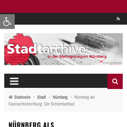
Werkzeugleiste öffnen
Se
Startseite
›
Stadt
›
Nürnberg
›
Nürnberg als
Fastnachtshochburg: Der Schembartlauf
NÜRNBERG ALS