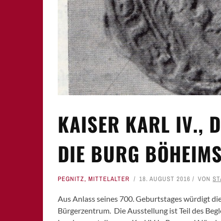
SCHWABACH
WEISSENBURG
ZIRNDORF
KAISER KARL IV., 
DIE BURG BÖHEIMS
PEGNITZ
,
MITTELALTER
18. AUGUST 2016
VON
ST
Aus Anlass seines 700. Geburtstages würdigt die 
Bürgerzentrum. Die Ausstellung ist Teil des Be