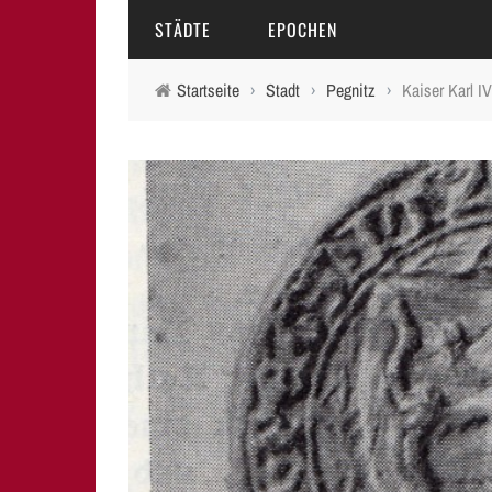
STÄDTE
EPOCHEN
Startseite
›
Stadt
›
Pegnitz
›
Kaiser Karl I
AMBERG
MITTELALTER
BAMBERG
16.-18. JAHRHUNDERT
ERLANGEN
19. JAHRHUNDERT
FÜRTH
20.-21. JAHRHUNDERT
LAUF A.D. PEGNITZ
NEUMARKT I.D.OPF.
NÜRNBERG
PEGNITZ