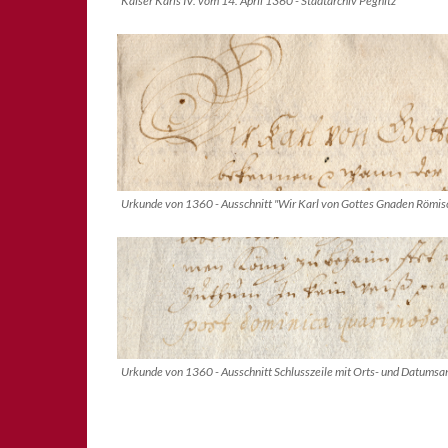
Kaiser Karls IV. vom 14. April 1360 - Stadtarchiv Pegnitz
Urkunde von 1360 - Ausschnitt "Wir Karl von Gottes Gnaden Römische
Urkunde von 1360 - Ausschnitt Schlusszeile mit Orts- und Datumsan