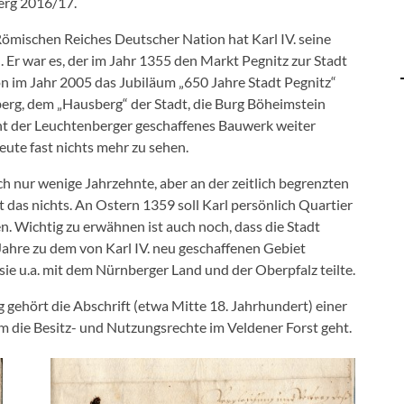
berg 2016/17.
ömischen Reiches Deutscher Nation hat Karl IV. seine
. Er war es, der im Jahr 1355 den Markt Pegnitz zur Stadt
n im Jahr 2005 das Jubiläum „650 Jahre Stadt Pegnitz“
berg, dem „Hausberg“ der Stadt, die Burg Böheimstein
cht der Leuchtenberger geschaffenes Bauwerk weiter
eute fast nichts mehr zu sehen.
h nur wenige Jahrzehnte, aber an der zeitlich begrenzten
t das nichts. An Ostern 1359 soll Karl persönlich Quartier
 Wichtig zu erwähnen ist auch noch, dass die Stadt
0 Jahre zu dem von Karl IV. neu geschaffenen Gebiet
ie u.a. mit dem Nürnberger Land und der Oberpfalz teilte.
 gehört die Abschrift (etwa Mitte 18. Jahrhundert) einer
um die Besitz- und Nutzungsrechte im Veldener Forst geht.