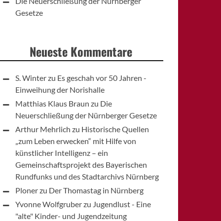
Die Neuerschließung der Nürnberger
Gesetze
Neueste Kommentare
S. Winter
zu
Es geschah vor 50 Jahren -
Einweihung der Norishalle
Matthias Klaus Braun
zu
Die
Neuerschließung der Nürnberger Gesetze
Arthur Mehrlich
zu
Historische Quellen
„zum Leben erwecken“ mit Hilfe von
künstlicher Intelligenz – ein
Gemeinschaftsprojekt des Bayerischen
Rundfunks und des Stadtarchivs Nürnberg
Ploner
zu
Der Thomastag in Nürnberg
Yvonne Wolfgruber
zu
Jugendlust - Eine
"alte" Kinder- und Jugendzeitung