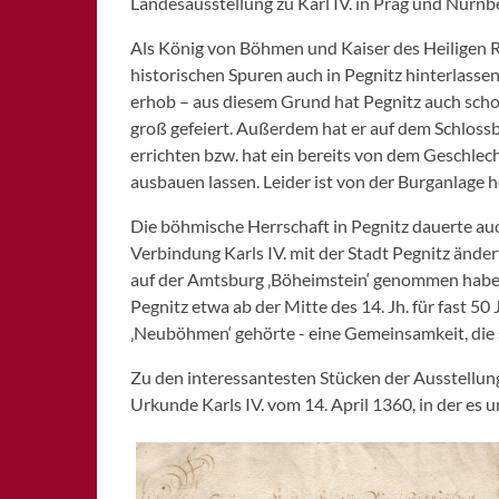
Landesausstellung zu Karl IV. in Prag und Nürn
Als König von Böhmen und Kaiser des Heiligen R
historischen Spuren auch in Pegnitz hinterlassen
erhob – aus diesem Grund hat Pegnitz auch scho
groß gefeiert. Außerdem hat er auf dem Schloss
errichten bzw. hat ein bereits von dem Geschle
ausbauen lassen. Leider ist von der Burganlage h
Die böhmische Herrschaft in Pegnitz dauerte auc
Verbindung Karls IV. mit der Stadt Pegnitz änder
auf der Amtsburg ‚Böheimstein‘ genommen haben.
Pegnitz etwa ab der Mitte des 14. Jh. für fast 5
‚Neuböhmen‘ gehörte - eine Gemeinsamkeit, die s
Zu den interessantesten Stücken der Ausstellung
Urkunde Karls IV. vom 14. April 1360, in der es 