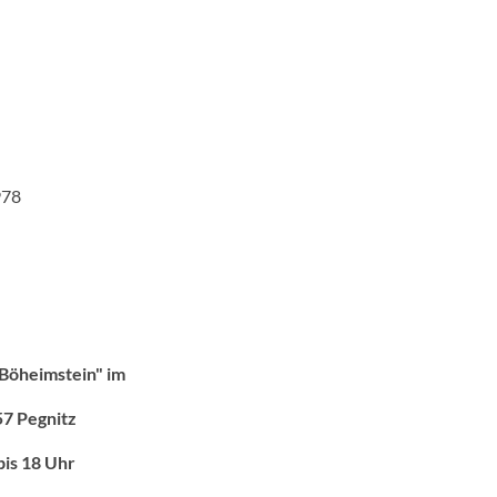
978
g Böheimstein" im
57 Pegnitz
bis 18 Uhr