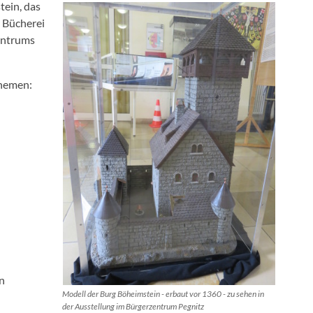
tein, das
r Bücherei
entrums
Themen:
en
Modell der Burg Böheimstein - erbaut vor 1360 - zu sehen in
der Ausstellung im Bürgerzentrum Pegnitz