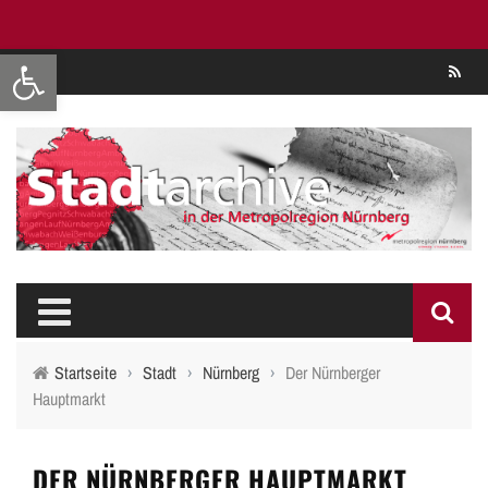
Werkzeugleiste öffnen
Se
Startseite
›
Stadt
›
Nürnberg
›
Der Nürnberger
Hauptmarkt
DER NÜRNBERGER HAUPTMARKT