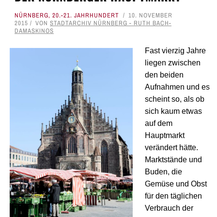
NÜRNBERG
,
20.-21. JAHRHUNDERT
10. NOVEMBER
2015
VON
STADTARCHIV NÜRNBERG - RUTH BACH-
DAMASKINOS
Fast vierzig Jahre
liegen zwischen
den beiden
Aufnahmen und es
scheint so, als ob
sich kaum etwas
auf dem
Hauptmarkt
verändert hätte.
Marktstände und
Buden, die
Gemüse und Obst
für den täglichen
Verbrauch der