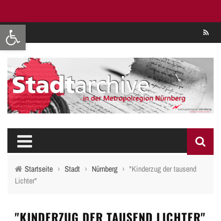
Werkzeugleiste öffnen
Se
Startseite
›
Stadt
›
Nürnberg
›
"Kinderzug der tausend
Lichter"
"KINDERZUG DER TAUSEND LICHTER"