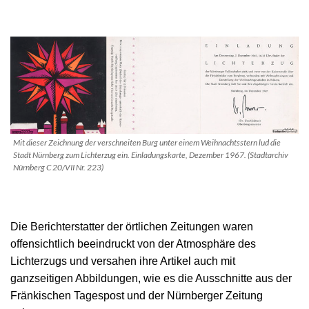
Mit dieser Zeichnung der verschneiten Burg unter einem Weihnachtsstern lud die
Stadt Nürnberg zum Lichterzug ein. Einladungskarte, Dezember 1967. (Stadtarchiv
Nürnberg C 20/VII Nr. 223)
Die Berichterstatter der örtlichen Zeitungen waren
offensichtlich beeindruckt von der Atmosphäre des
Lichterzugs und versahen ihre Artikel auch mit
ganzseitigen Abbildungen, wie es die Ausschnitte aus der
Fränkischen Tagespost und der Nürnberger Zeitung