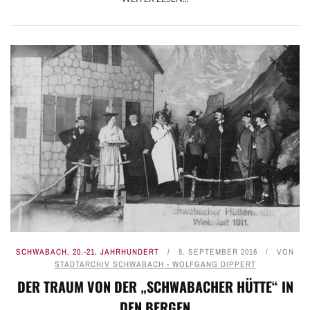
SCHWABACH
,
20.-21. JAHRHUNDERT
5. SEPTEMBER 2016
VON
STADTARCHIV SCHWABACH - WOLFGANG DIPPERT
DER TRAUM VON DER „SCHWABACHER HÜTTE“ IN
DEN BERGEN