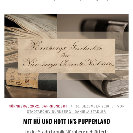
NÜRNBERG
,
20.-21. JAHRHUNDERT
16. DEZEMBER 2016
VON
STADTARCHIV NÜRNBERG - DANIELA STADLER
MIT HÜ UND HOTT IN'S PUPPENLAND
In der Stadtchronik Nürnberg geblättert: