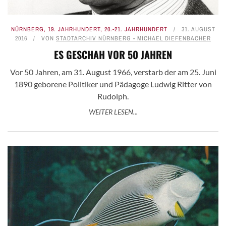
NÜRNBERG
,
19. JAHRHUNDERT
,
20.-21. JAHRHUNDERT
31. AUGUST
2016
VON
STADTARCHIV NÜRNBERG - MICHAEL DIEFENBACHER
ES GESCHAH VOR 50 JAHREN
Vor 50 Jahren, am 31. August 1966, verstarb der am 25. Juni
1890 geborene Politiker und Pädagoge Ludwig Ritter von
Rudolph.
WEITER LESEN...