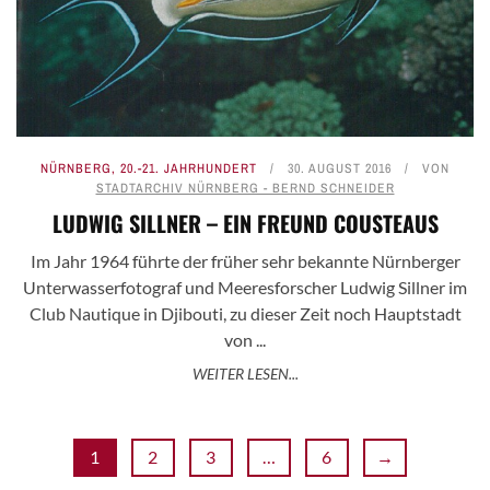
NÜRNBERG
,
20.-21. JAHRHUNDERT
30. AUGUST 2016
VON
STADTARCHIV NÜRNBERG - BERND SCHNEIDER
LUDWIG SILLNER – EIN FREUND COUSTEAUS
Im Jahr 1964 führte der früher sehr bekannte Nürnberger
Unterwasserfotograf und Meeresforscher Ludwig Sillner im
Club Nautique in Djibouti, zu dieser Zeit noch Hauptstadt
von ...
WEITER LESEN...
1
2
3
…
6
→