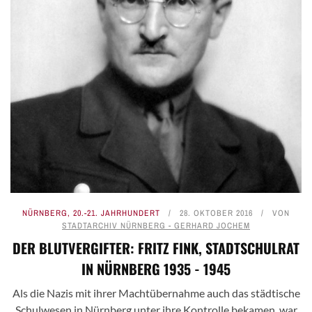
NÜRNBERG
,
20.-21. JAHRHUNDERT
28. OKTOBER 2016
VON
STADTARCHIV NÜRNBERG - GERHARD JOCHEM
DER BLUTVERGIFTER: FRITZ FINK, STADTSCHULRAT
IN NÜRNBERG 1935 - 1945
Als die Nazis mit ihrer Machtübernahme auch das städtische
Schulwesen in Nürnberg unter ihre Kontrolle bekamen, war