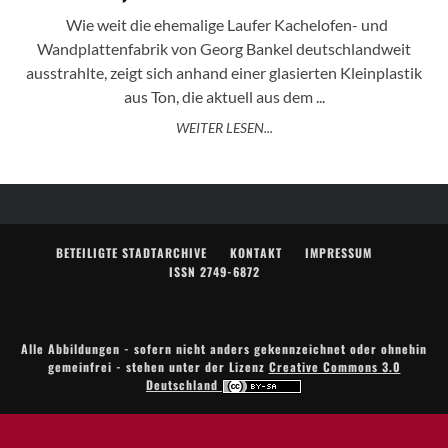
Wie weit die ehemalige Laufer Kachelofen- und
Wandplattenfabrik von Georg Bankel deutschlandweit
ausstrahlte, zeigt sich anhand einer glasierten Kleinplastik
aus Ton, die aktuell aus dem ...
WEITER LESEN...
BETEILIGTE STADTARCHIVE
KONTAKT
IMPRESSUM
ISSN 2749-6872
Alle Abbildungen - sofern nicht anders gekennzeichnet oder ohnehin
gemeinfrei - stehen unter der Lizenz
Creative Commons 3.0
Deutschland