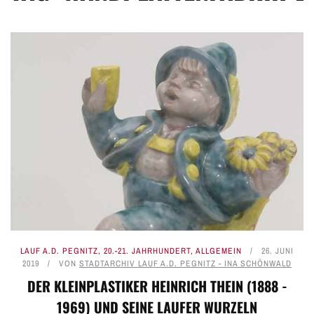
LAUF A.D. PEGNITZ
,
20.-21. JAHRHUNDERT
,
ALLGEMEIN
26. JUNI
2019
VON
STADTARCHIV LAUF A.D. PEGNITZ - INA SCHÖNWALD
DER KLEINPLASTIKER HEINRICH THEIN (1888 -
1969) UND SEINE LAUFER WURZELN