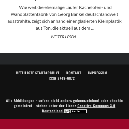
Wie weit die ehemalige Laufer Kachelofen- und
Wandplattenfabrik von Georg Bankel deutschlandweit
ausstrahlte, zeigt sich anhand einer glasierten Kleinplastik
aus Ton, die aktuell aus dem ...
WEITER LESEN...
BETEILIGTE STADTARCHIVE
KONTAKT
IMPRESSUM
ISSN 2749-6872
Alle Abbildungen - sofern nicht anders gekennzeichnet oder ohnehin
gemeinfrei - stehen unter der Lizenz
Creative Commons 3.0
Deutschland