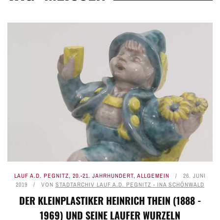
LAUF A.D. PEGNITZ
,
20.-21. JAHRHUNDERT
,
ALLGEMEIN
26. JUNI
2019
VON
STADTARCHIV LAUF A.D. PEGNITZ - INA SCHÖNWALD
DER KLEINPLASTIKER HEINRICH THEIN (1888 -
1969) UND SEINE LAUFER WURZELN