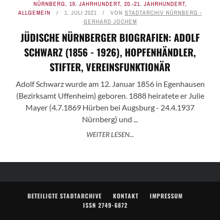
NÜRNBERG
,
19. JAHRHUNDERT
,
20.-21. JAHRHUNDERT
,
ALLGEMEIN
1. JULI 2021
VON
STADTARCHIV NÜRNBERG -
GERHARD JOCHEM
JÜDISCHE NÜRNBERGER BIOGRAFIEN: ADOLF
SCHWARZ (1856 - 1926), HOPFENHÄNDLER,
STIFTER, VEREINSFUNKTIONÄR
Adolf Schwarz wurde am 12. Januar 1856 in Egenhausen
(Bezirksamt Uffenheim) geboren. 1888 heiratete er Julie
Mayer (4.7.1869 Hürben bei Augsburg - 24.4.1937
Nürnberg) und ...
WEITER LESEN...
BETEILIGTE STADTARCHIVE
KONTAKT
IMPRESSUM
ISSN 2749-6872