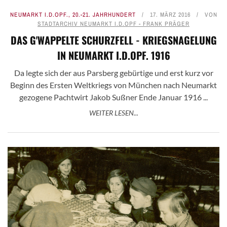
NEUMARKT I.D.OPF.
,
20.-21. JAHRHUNDERT
17. MÄRZ 2016
VON
STADTARCHIV NEUMARKT I.D.OPF - FRANK PRÄGER
DAS G'WAPPELTE SCHURZFELL - KRIEGSNAGELUNG
IN NEUMARKT I.D.OPF. 1916
Da legte sich der aus Parsberg gebürtige und erst kurz vor
Beginn des Ersten Weltkriegs von München nach Neumarkt
gezogene Pachtwirt Jakob Sußner Ende Januar 1916 ...
WEITER LESEN...