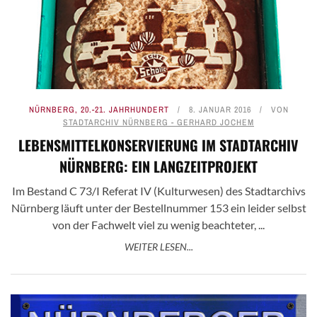
NÜRNBERG
,
20.-21. JAHRHUNDERT
8. JANUAR 2016
VON
STADTARCHIV NÜRNBERG - GERHARD JOCHEM
LEBENSMITTELKONSERVIERUNG IM STADTARCHIV
NÜRNBERG: EIN LANGZEITPROJEKT
Im Bestand C 73/I Referat IV (Kulturwesen) des Stadtarchivs
Nürnberg läuft unter der Bestellnummer 153 ein leider selbst
von der Fachwelt viel zu wenig beachteter, ...
WEITER LESEN...