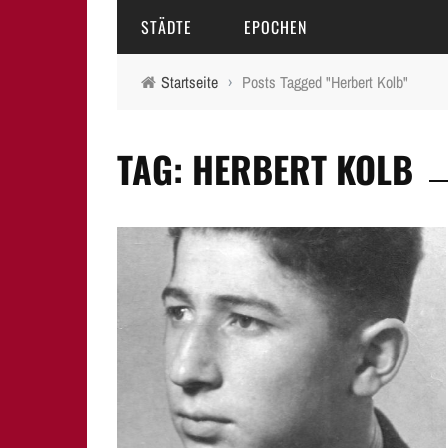
STÄDTE
EPOCHEN
Startseite
›
Posts Tagged "Herbert Kolb"
AMBERG
MITTELALTER
TAG: HERBERT KOLB
BAMBERG
16.-18. JAHRHUNDERT
ERLANGEN
19. JAHRHUNDERT
FÜRTH
20.-21. JAHRHUNDERT
LAUF A.D. PEGNITZ
NEUMARKT I.D.OPF.
NÜRNBERG
PEGNITZ