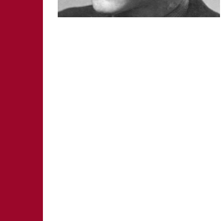
SCHWABACH
WEISSENBURG
ZIRNDORF