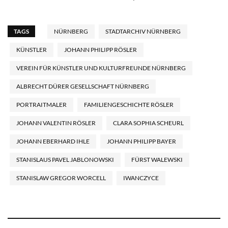
TAGS
NÜRNBERG
STADTARCHIV NÜRNBERG
KÜNSTLER
JOHANN PHILIPP RÖSLER
VEREIN FÜR KÜNSTLER UND KULTURFREUNDE NÜRNBERG
ALBRECHT DÜRER GESELLSCHAFT NÜRNBERG
PORTRAITMALER
FAMILIENGESCHICHTE RÖSLER
JOHANN VALENTIN RÖSLER
CLARA SOPHIA SCHEURL
JOHANN EBERHARD IHLE
JOHANN PHILIPP BAYER
STANISLAUS PAVEL JABLONOWSKI
FÜRST WALEWSKI
STANISLAW GREGOR WORCELL
IWANCZYCE