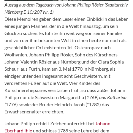
Auszug aus dem Tagebuch von Johann Philipp Rösler (Stadtarchiv
Nürnberg E 10/207 Nr. 1)
Diese Memoiren geben dem Leser einen Einblick in das Leben
eines jungen Mannes, der in die Welt hinauszog, um sein
Glück zu suchen. Es führte ihn weit weg von seiner Familie
und von der ihm bekannten Welt in einen heute nur noch als
geschichtlicher Ort existenten Teil Osteuropas: nach
Wolhynien. Johann Philipp Rösler, Sohn des Kürschners
Johann Valentin Rösler aus Nürnberg und der Clara Sophia
Scheurl aus Fürth, kam am 3. Mai 1770 in Nürnberg, als
einziger unter den insgesamt acht Geschwistern, mit
verdrehten Füßen auf die Welt. Vier Kinder des
Kürschnerehepaares verstarben früh, so dass außer Johann
Philipp nur die Schwestern Margaretha (
1769) und Katharina
(
1776) sowie der Bruder Heinrich Jacob (*1782) das
Erwachsenenalter erreichten.
Johann Philipp erhielt Zeichenunterricht bei
Johann
Eberhard Ihle
und schloss 1789 seine Lehre bei dem