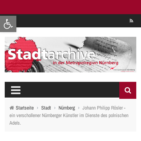
Werkzeugleiste öffnen
Se
Startseite
›
Stadt
›
Nürnberg
›
Johann Philipp Rösler -
ein verschollener Nürnberger Künstler im Dienste des polnischen
Adels.