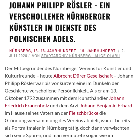
JOHANN PHILIPP RÖSLER - EIN
VERSCHOLLENER NÜRNBERGER
KÜNSTLER IM DIENSTE DES
POLNISCHEN ADELS.
NÜRNBERG
,
16.-18. JAHRHUNDERT
,
19. JAHRHUNDERT
2.
JULI 2020
VON
STADTARCHIV NÜRNBERG - ALICE OLARU
Der Mitbegründer des Nürnberger Vereins für Künstler und
Kulturfreunde – heute
Albrecht Dürer Gesellschaft
– Johann
Philipp Rösler war bis vor kurzem eine im Dunkeln der
Geschichte verschollene Persönlichkeit. Als er am 13.
Oktober 1792 zusammen mit dem Kunsthändler
Johann
Friedrich Frauenholz
und dem Arzt
Johann Benjamin Erhard
im Hause seines Vaters an der
Fleischbrücke
die
Gründungsversammlung des Vereins abhielt, war er bereits
als Portraitmaler in Nürnberg tätig, doch dann verwischten
sich seine Spuren, und man vermutete sogar, wie im