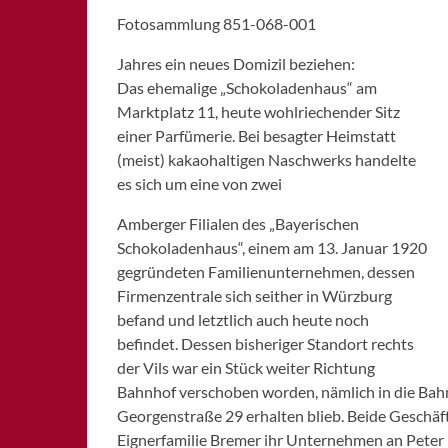
SCHWABACH
Fotosammlung 851-068-001
WEISSENBURG
Jahres ein neues Domizil beziehen:
ZIRNDORF
Das ehemalige „Schokoladenhaus“ am
Marktplatz 11, heute wohlriechender Sitz
einer Parfümerie. Bei besagter Heimstatt
(meist) kakaohaltigen Naschwerks handelte
es sich um eine von zwei
Amberger Filialen des „Bayerischen
Schokoladenhaus“, einem am 13. Januar 1920
gegründeten Familienunternehmen, dessen
Firmenzentrale sich seither in Würzburg
befand und letztlich auch heute noch
befindet. Dessen bisheriger Standort rechts
der Vils war ein Stück weiter Richtung
Bahnhof verschoben worden, nämlich in die Bahn
Georgenstraße 29 erhalten blieb. Beide Geschäft
Eignerfamilie Bremer ihr Unternehmen an Peter 