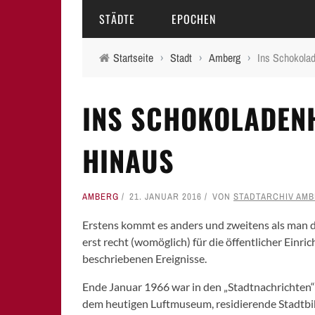
STÄDTE
EPOCHEN
Startseite
›
Stadt
›
Amberg
›
Ins Schokola
AMBERG
MITTELALTER
INS SCHOKOLADEN
BAMBERG
16.-18. JAHRHUNDERT
ERLANGEN
19. JAHRHUNDERT
HINAUS
FÜRTH
20.-21. JAHRHUNDERT
AMBERG
21. JANUAR 2016
VON
STADTARCHIV AMB
LAUF A.D. PEGNITZ
Erstens kommt es anders und zweitens als man d
NEUMARKT I.D.OPF.
erst recht (womöglich) für die öffentlicher Einri
NÜRNBERG
beschriebenen Ereignisse.
Ende Januar 1966 war in den „Stadtnachrichten“ d
PEGNITZ
dem heutigen Luftmuseum, residierende Stadtbibl