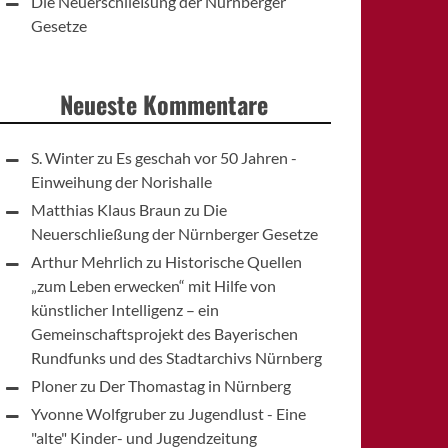
Die Neuerschließung der Nürnberger
Gesetze
Neueste Kommentare
S. Winter
zu
Es geschah vor 50 Jahren -
Einweihung der Norishalle
Matthias Klaus Braun
zu
Die
Neuerschließung der Nürnberger Gesetze
Arthur Mehrlich
zu
Historische Quellen
„zum Leben erwecken“ mit Hilfe von
künstlicher Intelligenz – ein
Gemeinschaftsprojekt des Bayerischen
Rundfunks und des Stadtarchivs Nürnberg
Ploner
zu
Der Thomastag in Nürnberg
Yvonne Wolfgruber
zu
Jugendlust - Eine
"alte" Kinder- und Jugendzeitung