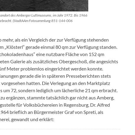
 Standort des Amberger Luftmuseums, im Jahr 1972. Bis 1966
ergebracht. (StadtAAm Fotosammlung 851-144-006
 mehr, als ein Vergleich der zur Verfügung stehenden
 im „Klösterl“ gerade einmal 80 qm zur Verfügung standen.
hokoladenhaus“ eine nutzbare Fläche von 152 qm
eten Galerie als zusätzliches Obergeschoß, die angesichts
nf Meter problemlos eingerichtet werden konnte.
Planungen gerade die in späteren Presseberichten stets
 vorgesehen hatten. Die Verlegung an den Marktplatz
 um 72, sondern lediglich um lächerliche 21 qm erbracht.
zu ergänzen, stammte tatsächlich gar nicht aus Amberg,
sstelle für Volksbüchereien in Regensburg, Dr. Alfred
64 brieflich an Bürgermeister Graf von Spreti, als
erei, gewandt und erklärt: