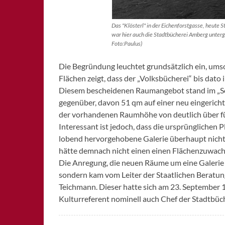
Das "Klösterl" in der Eichenforstgasse, heute
war hier auch die Stadtbücherei Amberg unt
Foto:Paulus)
Die Begründung leuchtet grundsätzlich ein, umso
Flächen zeigt, dass der „Volksbücherei“ bis dato
Diesem bescheidenen Raumangebot stand im „Sc
gegenüber, davon 51 qm auf einer neu eingericht
der vorhandenen Raumhöhe von deutlich über fü
Interessant ist jedoch, dass die ursprünglichen 
lobend hervorgehobene Galerie überhaupt nicht
hätte demnach nicht einen einen Flächenzuwachs
Die Anregung, die neuen Räume um eine Galerie 
sondern kam vom Leiter der Staatlichen Beratung
Teichmann. Dieser hatte sich am 23. September 19
Kulturreferent nominell auch Chef der Stadtbüch