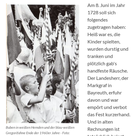
Am 8. Juni im Jahr
1728 soll sich
folgendes
zugetragen haben:
Heiß war es, die
Kinder spielten,
wurden durstig und
tranken und
plötzlich gab's
handfeste Räusche.
Der Landesherr, der
Markgraf in
Bayreuth, erfuhr
davon und war
empört und verbot
das Fest kurzerhand.
Und in alten
Buben in weißen Hemden und der blau-weißen
Rechnungen ist
Gregorifahne Ende der 1960er Jahre - Foto: