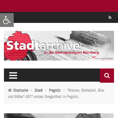
Werkzeugleiste öffnen
Se
Startseite
›
Stadt
›
Pegnitz
›
"Brezen, Bratwürst, Bier
und Böller"-1677 erstes Gregorifest in Pegnitz