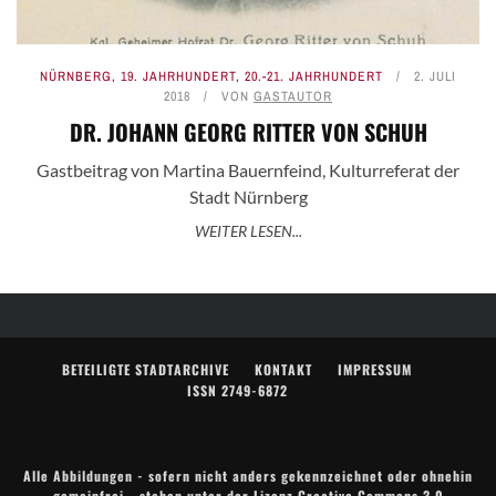
NÜRNBERG
,
19. JAHRHUNDERT
,
20.-21. JAHRHUNDERT
2. JULI
2018
VON
GASTAUTOR
DR. JOHANN GEORG RITTER VON SCHUH
Gastbeitrag von Martina Bauernfeind, Kulturreferat der
Stadt Nürnberg
WEITER LESEN...
BETEILIGTE STADTARCHIVE
KONTAKT
IMPRESSUM
ISSN 2749-6872
Alle Abbildungen - sofern nicht anders gekennzeichnet oder ohnehin
gemeinfrei - stehen unter der Lizenz
Creative Commons 3.0