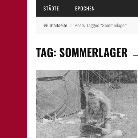
STÄDTE
EPOCHEN
Startseite
›
Posts Tagged "Sommerlager"
AMBERG
MITTELALTER
TAG: SOMMERLAGER
BAMBERG
16.-18. JAHRHUNDERT
ERLANGEN
19. JAHRHUNDERT
FÜRTH
20.-21. JAHRHUNDERT
LAUF A.D. PEGNITZ
NEUMARKT I.D.OPF.
NÜRNBERG
PEGNITZ