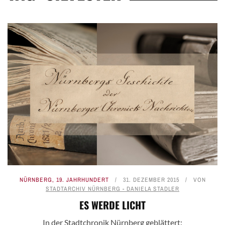
NÜRNBERG
,
19. JAHRHUNDERT
31. DEZEMBER 2015
VON
STADTARCHIV NÜRNBERG - DANIELA STADLER
ES WERDE LICHT
In der Stadtchronik Nürnberg geblättert: