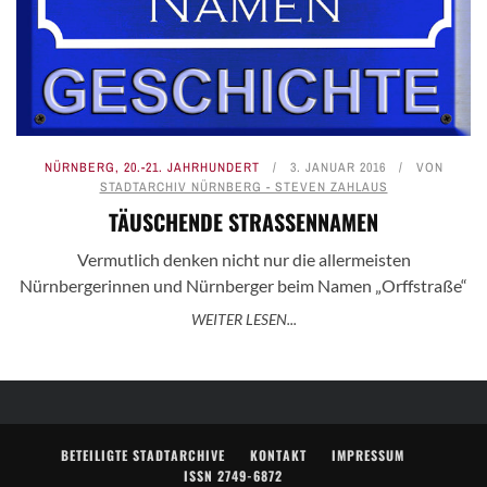
NÜRNBERG
,
20.-21. JAHRHUNDERT
3. JANUAR 2016
VON
STADTARCHIV NÜRNBERG - STEVEN ZAHLAUS
TÄUSCHENDE STRASSENNAMEN
Vermutlich denken nicht nur die allermeisten
Nürnbergerinnen und Nürnberger beim Namen „Orffstraße“
WEITER LESEN...
BETEILIGTE STADTARCHIVE
KONTAKT
IMPRESSUM
ISSN 2749-6872