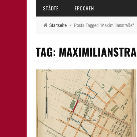
STÄDTE
EPOCHEN
Startseite
›
Posts Tagged "Maximilianstraße"
AMBERG
MITTELALTER
TAG: MAXIMILIANSTRA
BAMBERG
16.-18. JAHRHUNDERT
ERLANGEN
19. JAHRHUNDERT
FÜRTH
20.-21. JAHRHUNDERT
LAUF A.D. PEGNITZ
NEUMARKT I.D.OPF.
NÜRNBERG
PEGNITZ