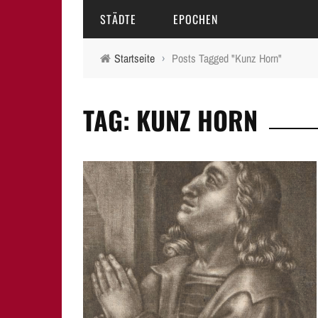
STÄDTE
EPOCHEN
Startseite
›
Posts Tagged "Kunz Horn"
AMBERG
MITTELALTER
TAG: KUNZ HORN
BAMBERG
16.-18. JAHRHUNDERT
ERLANGEN
19. JAHRHUNDERT
FÜRTH
20.-21. JAHRHUNDERT
LAUF A.D. PEGNITZ
NEUMARKT I.D.OPF.
NÜRNBERG
PEGNITZ