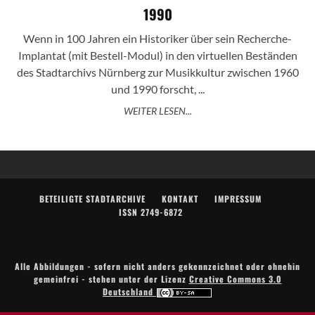
1990
Wenn in 100 Jahren ein Historiker über sein Recherche-
Implantat (mit Bestell-Modul) in den virtuellen Beständen
des Stadtarchivs Nürnberg zur Musikkultur zwischen 1960
und 1990 forscht, ...
WEITER LESEN...
BETEILIGTE STADTARCHIVE
KONTAKT
IMPRESSUM
ISSN 2749-6872
Alle Abbildungen - sofern nicht anders gekennzeichnet oder ohnehin
gemeinfrei - stehen unter der Lizenz
Creative Commons 3.0
Deutschland