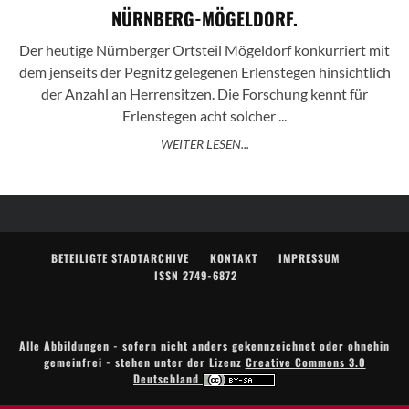
NÜRNBERG-MÖGELDORF.
Der heutige Nürnberger Ortsteil Mögeldorf konkurriert mit
dem jenseits der Pegnitz gelegenen Erlenstegen hinsichtlich
der Anzahl an Herrensitzen. Die Forschung kennt für
Erlenstegen acht solcher ...
WEITER LESEN...
BETEILIGTE STADTARCHIVE
KONTAKT
IMPRESSUM
ISSN 2749-6872
Alle Abbildungen - sofern nicht anders gekennzeichnet oder ohnehin
gemeinfrei - stehen unter der Lizenz
Creative Commons 3.0
Deutschland