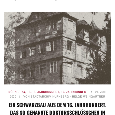
NÜRNBERG
,
16.-18. JAHRHUNDERT
,
19. JAHRHUNDERT
21. JULI
2020
VON
STADTARCHIV NÜRNBERG - HELGE WEINGÄRTNER
EIN SCHWARZBAU AUS DEM 16. JAHRHUNDERT.
DAS SO GENANNTE DOKTORSSCHLÖSSCHEN IN