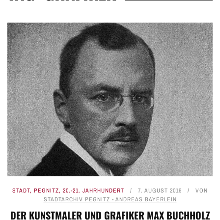
STADT
,
PEGNITZ
,
20.-21. JAHRHUNDERT
7. AUGUST 2019
VON
STADTARCHIV PEGNITZ - ANDREAS BAYERLEIN
DER KUNSTMALER UND GRAFIKER MAX BUCHHOLZ