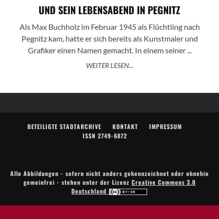
UND SEIN LEBENSABEND IN PEGNITZ
Als Max Buchholz im Februar 1945 als Flüchtling nach
Pegnitz kam, hatte er sich bereits als Kunstmaler und
Grafiker einen Namen gemacht. In einem seiner ...
WEITER LESEN...
BETEILIGTE STADTARCHIVE
KONTAKT
IMPRESSUM
ISSN 2749-6872
Alle Abbildungen - sofern nicht anders gekennzeichnet oder ohnehin
gemeinfrei - stehen unter der Lizenz
Creative Commons 3.0
Deutschland