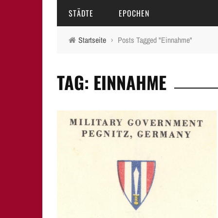
STÄDTE
EPOCHEN
Startseite
›
Posts Tagged "Einnahme"
AMBERG
MITTELALTER
TAG: EINNAHME
BAMBERG
16.-18. JAHRHUNDERT
ERLANGEN
19. JAHRHUNDERT
FÜRTH
20.-21. JAHRHUNDERT
LAUF A.D. PEGNITZ
NEUMARKT I.D.OPF.
NÜRNBERG
PEGNITZ