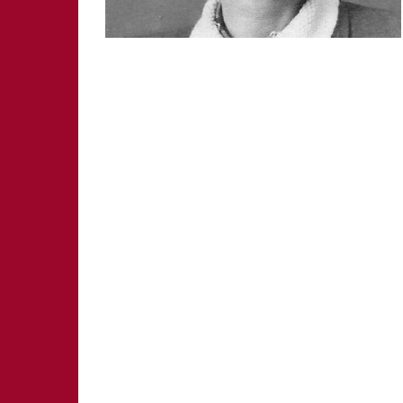
SCHWABACH
WEISSENBURG
ZIRNDORF