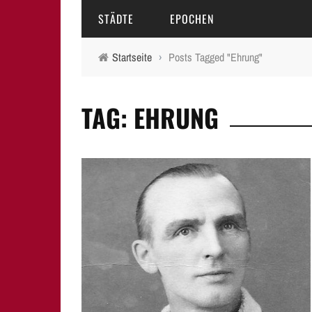
STÄDTE
EPOCHEN
Startseite
›
Posts Tagged "Ehrung"
AMBERG
MITTELALTER
TAG: EHRUNG
BAMBERG
16.-18. JAHRHUNDERT
ERLANGEN
19. JAHRHUNDERT
FÜRTH
20.-21. JAHRHUNDERT
LAUF A.D. PEGNITZ
NEUMARKT I.D.OPF.
NÜRNBERG
PEGNITZ