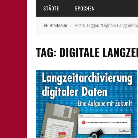
STÄDTE
EPOCHEN
Startseite
›
Posts Tagged "Digitale Langzeitarc
AMBERG
MITTELALTER
TAG: DIGITALE LANGZ
BAMBERG
16.-18. JAHRHUNDERT
ERLANGEN
19. JAHRHUNDERT
FÜRTH
20.-21. JAHRHUNDERT
LAUF A.D. PEGNITZ
NEUMARKT I.D.OPF.
NÜRNBERG
PEGNITZ