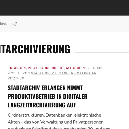
hivierung"
EITARCHIVIERUNG
ERLANGEN
,
20.-21. JAHRHUNDERT
,
ALLGEMEIN
4. APRIL
2023
VON
STADTARCHIV ERLANGEN - MAXIMILIAN
VITZTHUM
STADTARCHIV ERLANGEN NIMMT
PRODUKTIVBETRIEB IN DIGITALER
LANGZEITARCHIVIERUNG AUF
Ordnerstrukturen, Datenbanken, elektronische
Akten – das von Verwaltung und Privatpersonen
produzierte Schriftgut des ausgehenden 20. und des