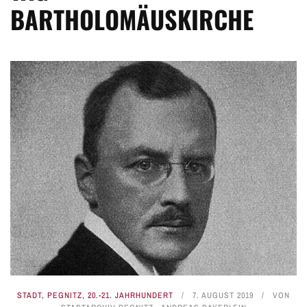
BARTHOLOMÄUSKIRCHE
STADT
,
PEGNITZ
,
20.-21. JAHRHUNDERT
7. AUGUST 2019
VON