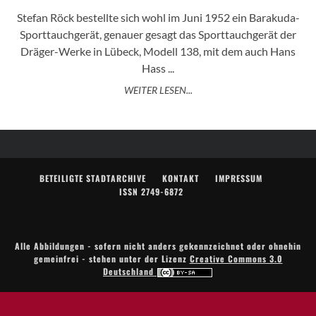
Stefan Röck bestellte sich wohl im Juni 1952 ein Barakuda-
Sporttauchgerät, genauer gesagt das Sporttauchgerät der
Dräger-Werke in Lübeck, Modell 138, mit dem auch Hans
Hass ...
WEITER LESEN...
BETEILIGTE STADTARCHIVE
KONTAKT
IMPRESSUM
ISSN 2749-6872
Alle Abbildungen - sofern nicht anders gekennzeichnet oder ohnehin
gemeinfrei - stehen unter der Lizenz
Creative Commons 3.0
Deutschland