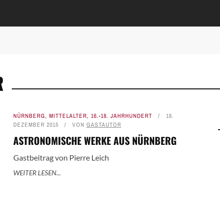
R
NÜRNBERG
,
MITTELALTER
,
16.-18. JAHRHUNDERT
18.
DEZEMBER 2015
VON
GASTAUTOR
ASTRONOMISCHE WERKE AUS NÜRNBERG
Gastbeitrag von Pierre Leich
WEITER LESEN...