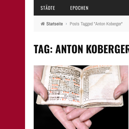
STÄDTE
EPOCHEN
Startseite
›
Posts Tagged "Anton Koberger"
AMBERG
MITTELALTER
TAG: ANTON KOBERGE
BAMBERG
16.-18. JAHRHUNDERT
ERLANGEN
19. JAHRHUNDERT
FÜRTH
20.-21. JAHRHUNDERT
LAUF A.D. PEGNITZ
NEUMARKT I.D.OPF.
NÜRNBERG
PEGNITZ