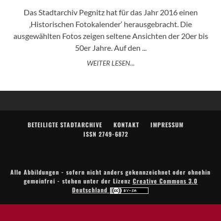
Das Stadtarchiv Pegnitz hat für das Jahr 2016 einen
‚Historischen Fotokalender‘ herausgebracht. Die
ausgewählten Fotos zeigen seltene Ansichten der 20er bis
50er Jahre. Auf den ...
WEITER LESEN...
BETEILIGTE STADTARCHIVE
KONTAKT
IMPRESSUM
ISSN 2749-6872
Alle Abbildungen - sofern nicht anders gekennzeichnet oder ohnehin
gemeinfrei - stehen unter der Lizenz
Creative Commons 3.0
Deutschland