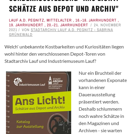
SCHÄTZE AUS DEPOT UND ARCHIV"
LAUF A.D. PEGNITZ
,
MITTELALTER
,
16.-18. JAHRHUNDERT
,
19. JAHRHUNDERT
,
20.-21. JAHRHUNDERT
24. NOVEMBER
2021
VON
STADTARCHIV LAUF A.D. PEGNITZ - SABRINA
GRÜNEWALD
Welch' unbekannte Kostbarkeiten und Kuriositäten liegen
wohl hinter den verschlossenen Depot-Toren von
Stadtarchiv Lauf und Industriemuseum Lauf?
Nur ein Bruchteil der
vorhandenen Exponate
kann in einer
Dauerausstellung
präsentiert werden.
Deshalb schlummern
noch wahre Schätze in
den Magazinen und
Archiven - sie warten