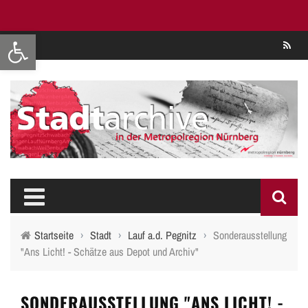
Werkzeugleiste öffnen
Se
Startseite
›
Stadt
›
Lauf a.d. Pegnitz
›
Sonderausstellung
"Ans Licht! - Schätze aus Depot und Archiv"
SONDERAUSSTELLUNG "ANS LICHT! -