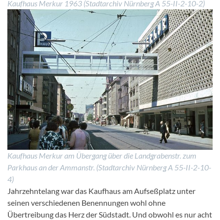
Kaufhaus Merkur 1963 (Stadtarchiv Nürnberg A 55-II-2-10-2)
Kaufhaus Merkur am Übergang über die Landgrabenstr. zum
Parkhaus an der Ammanstr. (Stadtarchiv Nürnberg A 55-II-2-10-
4)
Jahrzehntelang war das Kaufhaus am Aufseßplatz unter
seinen verschiedenen Benennungen wohl ohne
Übertreibung das Herz der Südstadt. Und obwohl es nur acht