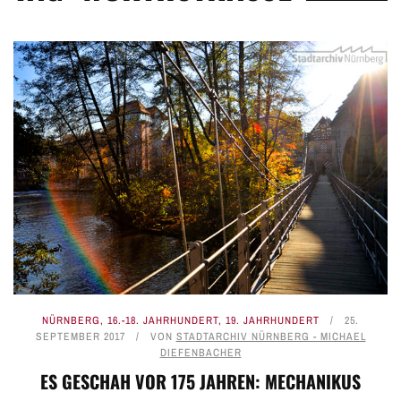
NÜRNBERG
,
16.-18. JAHRHUNDERT
,
19. JAHRHUNDERT
25.
SEPTEMBER 2017
VON
STADTARCHIV NÜRNBERG - MICHAEL
DIEFENBACHER
ES GESCHAH VOR 175 JAHREN: MECHANIKUS